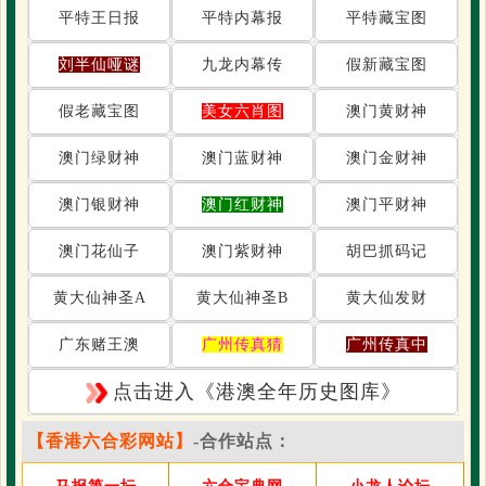
平特王日报
平特内幕报
平特藏宝图
刘半仙哑谜
九龙内幕传
假新藏宝图
假老藏宝图
美女六肖图
澳门黄财神
澳门绿财神
澳门蓝财神
澳门金财神
澳门银财神
澳门红财神
澳门平财神
澳门花仙子
澳门紫财神
胡巴抓码记
黄大仙神圣A
黄大仙神圣B
黄大仙发财
广东赌王澳
广州传真猜
广州传真中
点击进入《港澳全年历史图库》
【香港六合彩网站】
-合作站点：