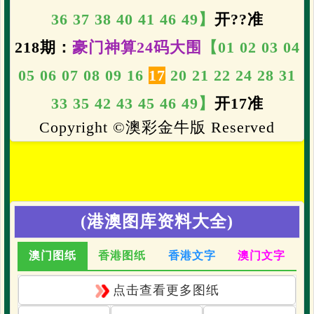
36 37 38 40 41 46 49】
开??准
218期：
豪门神算24码大围
【01 02 03 04
05 06 07 08 09 16
17
20 21 22 24 28 31
33 35 42 43 45 46 49】
开17准
Copyright ©澳彩金牛版 Reserved
(港澳图库资料大全)
澳门图纸
香港图纸
香港文字
澳门文字
点击查看更多图纸