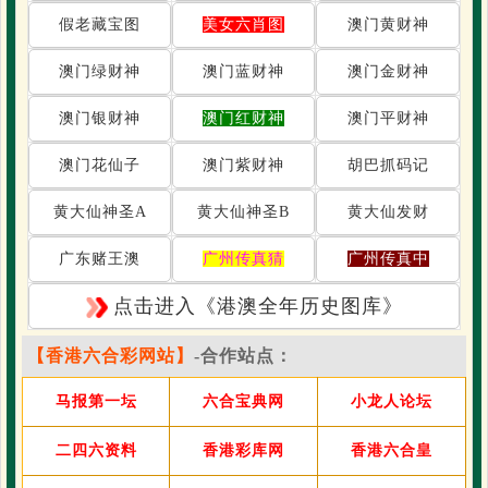
假老藏宝图
美女六肖图
澳门黄财神
澳门绿财神
澳门蓝财神
澳门金财神
澳门银财神
澳门红财神
澳门平财神
澳门花仙子
澳门紫财神
胡巴抓码记
黄大仙神圣A
黄大仙神圣B
黄大仙发财
广东赌王澳
广州传真猜
广州传真中
点击进入《港澳全年历史图库》
【香港六合彩网站】
-合作站点：
马报第一坛
六合宝典网
小龙人论坛
二四六资料
香港彩库网
香港六合皇