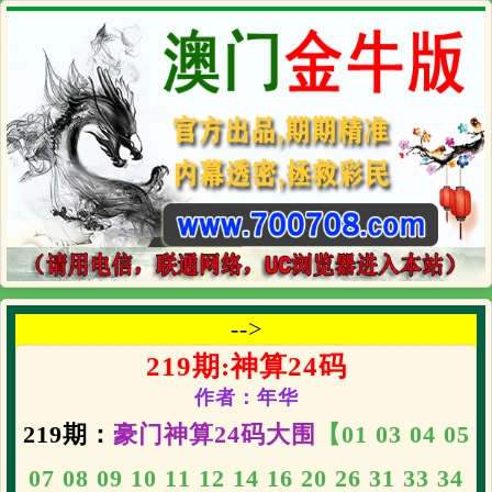
-->
219期:神算24码
作者：年华
219期：
豪门神算24码大围
【01 03 04 05
07 08 09 10 11 12 14 16 20 26 31 33 34