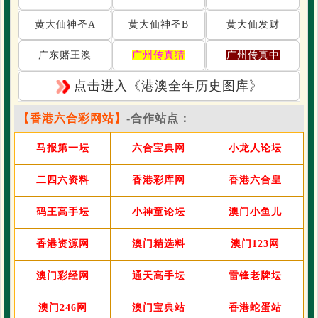
黄大仙神圣A
黄大仙神圣B
黄大仙发财
广东赌王澳
广州传真猜
广州传真中
点击进入《港澳全年历史图库》
【香港六合彩网站】
-合作站点：
马报第一坛
六合宝典网
小龙人论坛
二四六资料
香港彩库网
香港六合皇
码王高手坛
小神童论坛
澳门小鱼儿
香港资源网
澳门精选料
澳门123网
澳门彩经网
通天高手坛
雷锋老牌坛
澳门246网
澳门宝典站
香港蛇蛋站