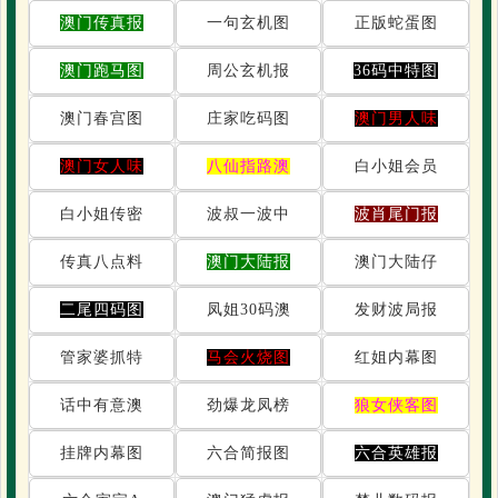
澳门传真报
一句玄机图
正版蛇蛋图
澳门跑马图
周公玄机报
36码中特图
澳门春宫图
庄家吃码图
澳门男人味
澳门女人味
八仙指路澳
白小姐会员
白小姐传密
波叔一波中
波肖尾门报
传真八点料
澳门大陆报
澳门大陆仔
二尾四码图
凤姐30码澳
发财波局报
管家婆抓特
马会火烧图
红姐内幕图
话中有意澳
劲爆龙凤榜
狼女侠客图
挂牌内幕图
六合简报图
六合英雄报