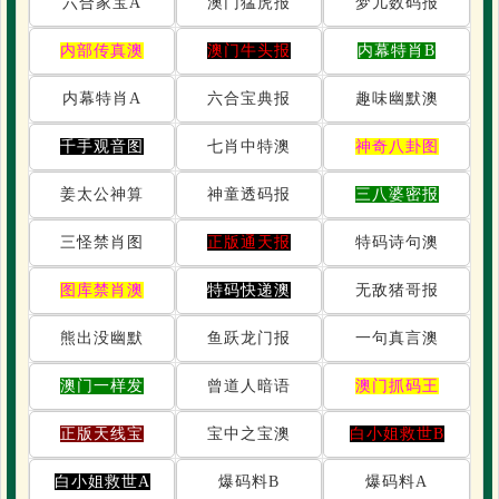
六合家宝A
澳门猛虎报
梦儿数码报
内部传真澳
澳门牛头报
内幕特肖B
内幕特肖A
六合宝典报
趣味幽默澳
千手观音图
七肖中特澳
神奇八卦图
姜太公神算
神童透码报
三八婆密报
三怪禁肖图
正版通天报
特码诗句澳
图库禁肖澳
特码快递澳
无敌猪哥报
熊出没幽默
鱼跃龙门报
一句真言澳
澳门一样发
曾道人暗语
澳门抓码王
正版天线宝
宝中之宝澳
白小姐救世B
白小姐救世A
爆码料B
爆码料A