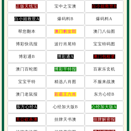
正版天线宝
宝中之宝澳
白小姐救世B
白小姐救世A
爆码料B
爆码料A
帮您翻本
澳门豹女郎
澳门八仙图
博彩快讯报
波行肖尾特
宝宝特码图
博彩通B
博彩通A
澳门包租婆
澳门百蛇图
博彩平特报
百家乐玄机
宝宝平特
精选八肖图
不服来战澳
澳门老鼠报
彩霸王六肖
东方心经B
东方心经A
心经加大版B
心经加大版A
关公砍杀澳
挂牌天书澳
挂牌解密报