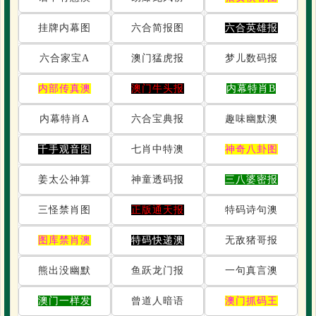
挂牌内幕图
六合简报图
六合英雄报
六合家宝A
澳门猛虎报
梦儿数码报
内部传真澳
澳门牛头报
内幕特肖B
内幕特肖A
六合宝典报
趣味幽默澳
千手观音图
七肖中特澳
神奇八卦图
姜太公神算
神童透码报
三八婆密报
三怪禁肖图
正版通天报
特码诗句澳
图库禁肖澳
特码快递澳
无敌猪哥报
熊出没幽默
鱼跃龙门报
一句真言澳
澳门一样发
曾道人暗语
澳门抓码王