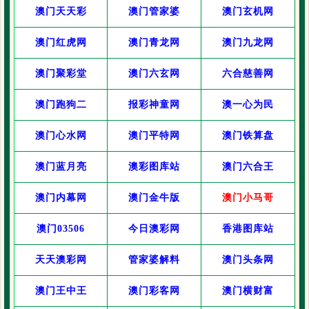
澳门天天彩
澳门管家婆
澳门玄机网
澳门红虎网
澳门青龙网
澳门九龙网
澳门聚彩堂
澳门六玄网
六合慈善网
澳门跑狗二
报彩神童网
澳一心为民
澳门心水网
澳门平特网
澳门铁算盘
澳门蓝月亮
澳彩图库站
澳门六合王
澳门内幕网
澳门金牛版
澳门小马哥
澳门03506
今日澳彩网
香港图库站
天天澳彩网
管家婆解料
澳门头条网
澳门王中王
澳门彩客网
澳门横财富