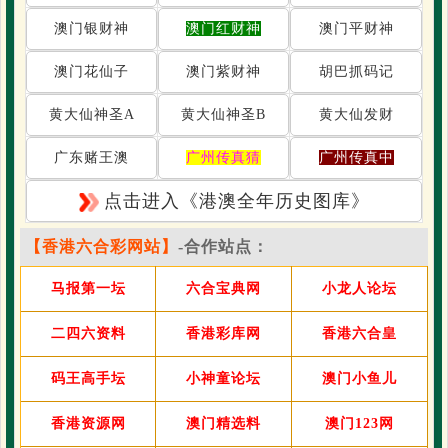
澳门银财神
澳门红财神
澳门平财神
澳门花仙子
澳门紫财神
胡巴抓码记
黄大仙神圣A
黄大仙神圣B
黄大仙发财
广东赌王澳
广州传真猜
广州传真中
点击进入《港澳全年历史图库》
【香港六合彩网站】
-合作站点：
马报第一坛
六合宝典网
小龙人论坛
二四六资料
香港彩库网
香港六合皇
码王高手坛
小神童论坛
澳门小鱼儿
香港资源网
澳门精选料
澳门123网