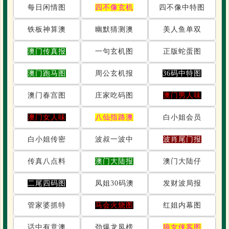
每日闲情图
四不像玄机
四不像中特图
铁板神算澳
幽默猜测澳
美人鱼单双
澳门传真报
一句玄机图
正版蛇蛋图
澳门跑马图
周公玄机报
36码中特图
澳门春宫图
庄家吃码图
澳门男人味
澳门女人味
八仙指路澳
白小姐会员
白小姐传密
波叔一波中
波肖尾门报
传真八点料
澳门大陆报
澳门大陆仔
二尾四码图
凤姐30码澳
发财波局报
管家婆抓特
马会火烧图
红姐内幕图
话中有意澳
劲爆龙凤榜
狼女侠客图